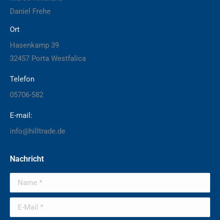
Daniel Frehe
Ort
Hasenkamp 39
32457 Porta Westfalica
Telefon
05706-582
E-mail:
info@hilltrade.de
Nachricht
Name *
E-Mail *