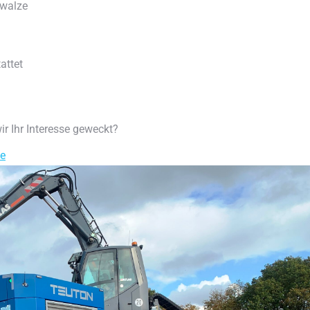
swalze
attet
r Ihr Interesse geweckt?
de