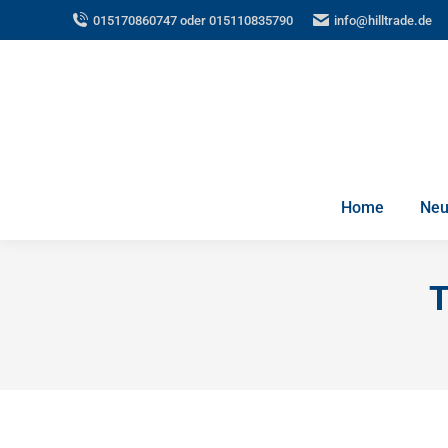
015170860747 oder 015110835790
info@hilltrade.de
Home
Neu
T