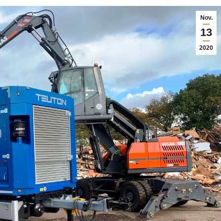
Nov.
13
2020