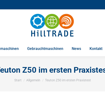
maschinen
Gebrauchtmaschinen
News
Kontakt
euton Z50 im ersten Praxiste
Sie befinden sich hier:
Start
Allgemein
Teuton Z50 im ersten Praxistest