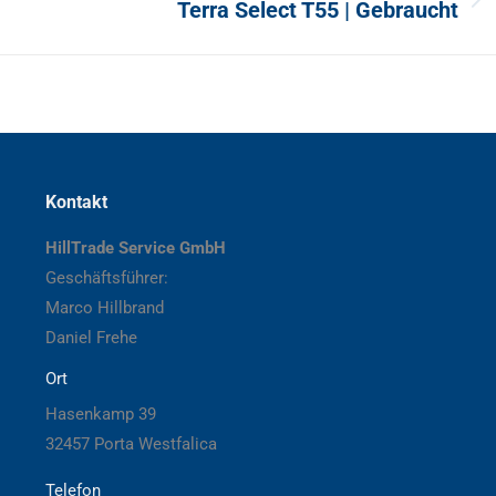
Nächster
Terra Select T55 | Gebraucht
Beitrag:
Kontakt
HillTrade Service GmbH
Geschäftsführer:
Marco Hillbrand
Daniel Frehe
Ort
Hasenkamp 39
32457 Porta Westfalica
Telefon