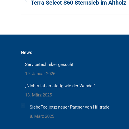
Vorheriger
Terra Select S60 Sternsieb im Altholz
Beitrag:
News
Servicetechniker gesucht
19. Januar 2026
„Nichts ist so stetig wie der Wandel“
18. März 2025
SieboTec jetzt neuer Partner von Hilltrade
8. März 2025