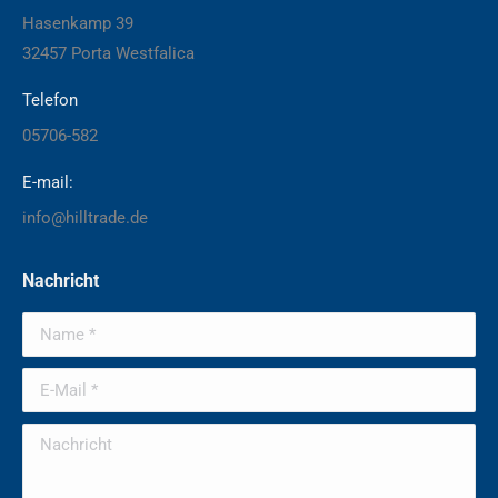
Hasenkamp 39
32457 Porta Westfalica
Telefon
05706-582
E-mail:
info@hilltrade.de
Nachricht
Name *
E-Mail *
Nachricht