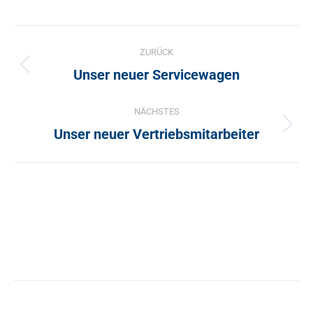
Kommentarnavigation
ZURÜCK
Vorheriger
Unser neuer Servicewagen
Beitrag:
NÄCHSTES
Nächster
Unser neuer Vertriebsmitarbeiter
Beitrag: